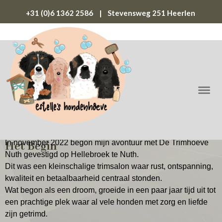
+31 (0)6 1362 2586 | Stevensweg 251 Heerlen
In november 2022 begon mijn avontuur met De Trimhoeve
Het Begin
Nuth gevestigd op Hellebroek te Nuth.
Dit was een kleinschalige trimsalon waar rust, ontspanning,
kwaliteit en betaalbaarheid centraal stonden.
Wat begon als een droom, groeide in een paar jaar tijd uit tot
een prachtige plek waar al vele honden met zorg en liefde
zijn getrimd.